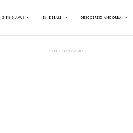
NG FINS AVUI
EN DETALL
DESCOBREIX ANDORRA
INICI > SABER-NE MÉS