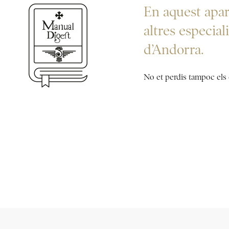
En aquest apart
altres especia
d’Andorra.
No et perdis tampoc els e