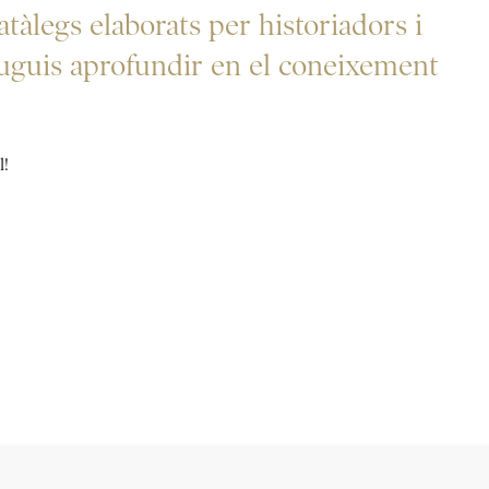
atàlegs elaborats per historiadors i
 puguis aprofundir en el coneixement
l!