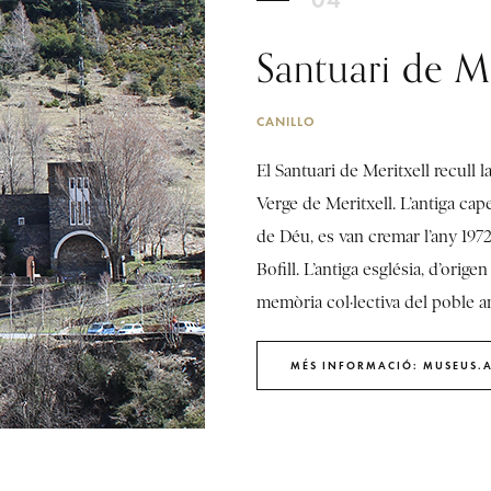
Santuari de Me
CANILLO
El Santuari de Meritxell recull l
Verge de Meritxell. L’antiga cap
de Déu, es van cremar l’any 1972.
Bofill. L’antiga església, d’orig
memòria col·lectiva del poble a
MÉS INFORMACIÓ: MUSEUS.