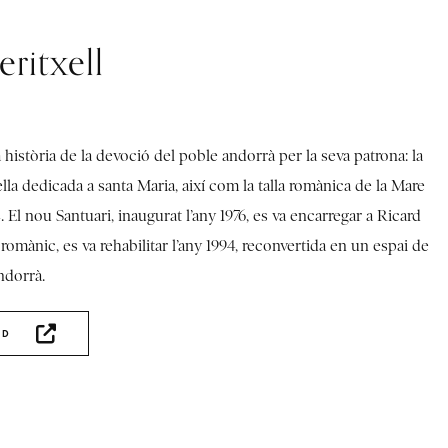
ritxell
a història de la devoció del poble andorrà per la seva patrona: la
ella dedicada a santa Maria, així com la talla romànica de la Mare
 El nou Santuari, inaugurat l’any 1976, es va encarregar a Ricard
en romànic, es va rehabilitar l’any 1994, reconvertida en un espai de
ndorrà.
AD