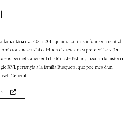
l
 parlamentària de 1702 al 2011, quan va entrar en funcionament el
 Amb tot, encara s’hi celebren els actes més protocol·laris. La
asa ens permet conèixer la història de l’edifici, lligada a la història
 segle XVI, pertanyia a la família Busquets, que poc més d’un
onsell General.
AD