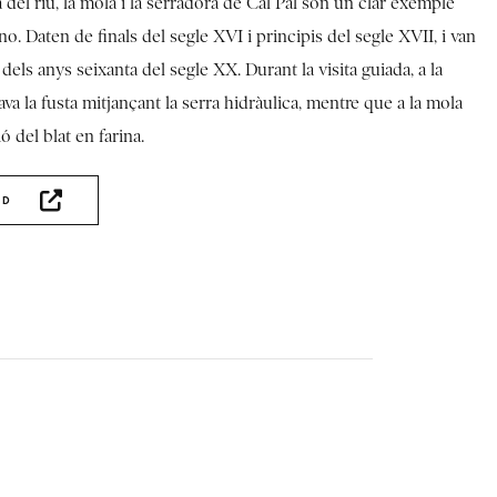
a del riu, la mola i la serradora de Cal Pal són un clar exemple
ino. Daten de finals del segle XVI i principis del segle XVII, i van
dels anys seixanta del segle XX. Durant la visita guiada, a la
va la fusta mitjançant la serra hidràulica, mentre que a la mola
ó del blat en farina.
AD