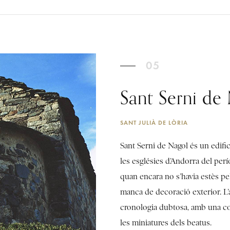
05
Sant Serni de
SANT JULIÀ DE LÒRIA
Sant Serni de Nagol és un edifi
les esglésies d’Andorra del perí
quan encara no s’havia estès pel
manca de decoració exterior. L’a
cronologia dubtosa, amb una com
les miniatures dels beatus.