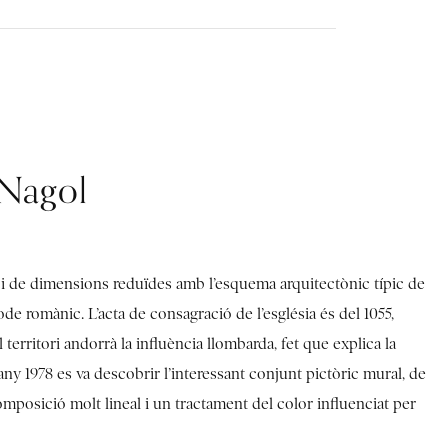
 Nagol
ci de dimensions reduïdes amb l’esquema arquitectònic típic de
ode romànic. L’acta de consagració de l’església és del 1055,
 territori andorrà la influència llombarda, fet que explica la
ny 1978 es va descobrir l’interessant conjunt pictòric mural, de
posició molt lineal i un tractament del color influenciat per