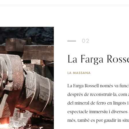
02
La Farga Rosse
LA MASSANA
La Farga Rossell només va funci
després de reconstruir-la, com 
del mineral de ferro en lingots 
espectacle immersiu i diversos a
més, també es pot gaudir in sit