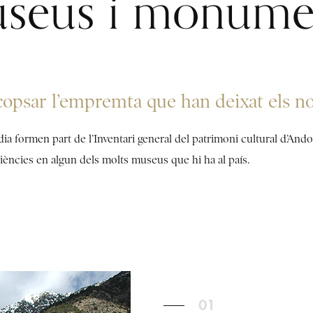
seus i monume
opsar l’empremta que han deixat els nost
ia formen part de l’Inventari general del patrimoni cultural d’An
iències en algun dels molts museus que hi ha al país.
01