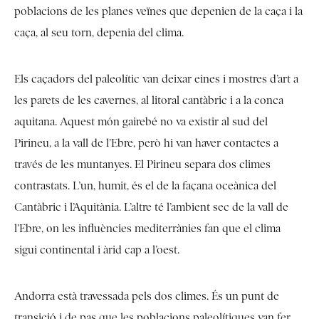
poblacions de les planes veïnes que depenien de la caça i la
caça, al seu torn, depenia del clima.
Els caçadors del paleolític van deixar eines i mostres d’art a
les parets de les cavernes, al litoral cantàbric i a la conca
aquitana. Aquest món gairebé no va existir al sud del
Pirineu, a la vall de l’Ebre, però hi van haver contactes a
través de les muntanyes. El Pirineu separa dos climes
contrastats. L’un, humit, és el de la façana oceànica del
Cantàbric i l’Aquitània. L’altre té l’ambient sec de la vall de
l’Ebre, on les influències mediterrànies fan que el clima
sigui continental i àrid cap a l’oest.
Andorra està travessada pels dos climes. És un punt de
transició i de pas que les poblacions paleolítiques van fer