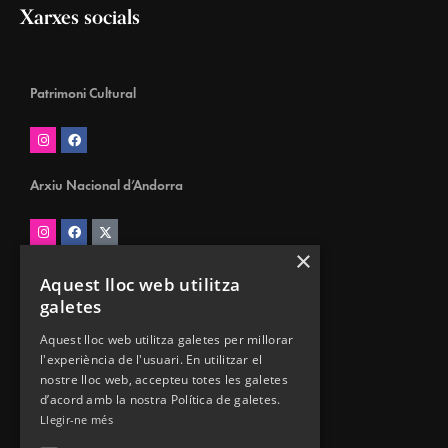
Xarxes socials
Patrimoni Cultural
Arxiu Nacional d’Andorra
×
Biblioteca Nacional d’Andorra
Aquest lloc web utilitza
galetes
Aquest lloc web utilitza galetes per millorar
l'experiència de l'usuari. En utilitzar el
Museus d’Andorra
nostre lloc web, accepteu totes les galetes
d’acord amb la nostra Política de galetes.
Llegir-ne més