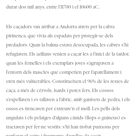
durar dos mil anys, entre l’11700 i el 10600 aC.
Els caçadors van arribar a Andorra atrets per la cabra
pirinenca, que vivia als espadats per protegir-se dels
predadors. Quan la balma estava desocupada, les cabres s’hi
refugiaven. Els azilians venien a caçar-les a l’inici de la tardor,
quan les femelles i els exemplars joves s’agrupaven a
l’entorn dels mascles que competien per l’aparellament i
eren més vulnerables. Constitueixen el 96% de les restes de
caça, a més de cérvols, isards i porcs fers. Els cossos
s’espellaven i es tallaven a l’abric, amb ganivets de pedra, i els
ossos es trencaven per extreure’n el moll. Les pells dels
ungulats i els pelatges d’alguns cànids (llops o guineus) es
tractaven per fer-ne vestits: s’hi han trobat punxons per
perforar el cuiro i fragments d’agulles de cosir.