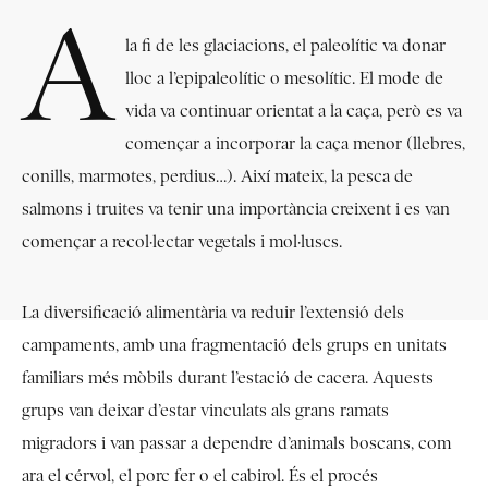
A
la fi de les glaciacions, el paleolític va donar
lloc a l’epipaleolític o mesolític. El mode de
vida va continuar orientat a la caça, però es va
començar a incorporar la caça menor (llebres,
conills, marmotes, perdius…). Així mateix, la pesca de
salmons i truites va tenir una importància creixent i es van
començar a recol·lectar vegetals i mol·luscs.
La diversificació alimentària va reduir l’extensió dels
campaments, amb una fragmentació dels grups en unitats
familiars més mòbils durant l’estació de cacera. Aquests
grups van deixar d’estar vinculats als grans ramats
migradors i van passar a dependre d’animals boscans, com
ara el cérvol, el porc fer o el cabirol. És el procés