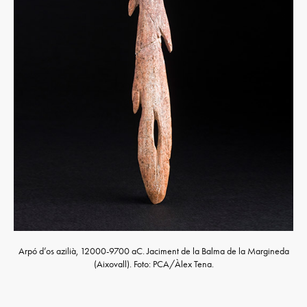
Arpó d’os azilià, 12000-9700 aC. Jaciment de la Balma de la Margineda
(Aixovall). Foto: PCA/Àlex Tena.