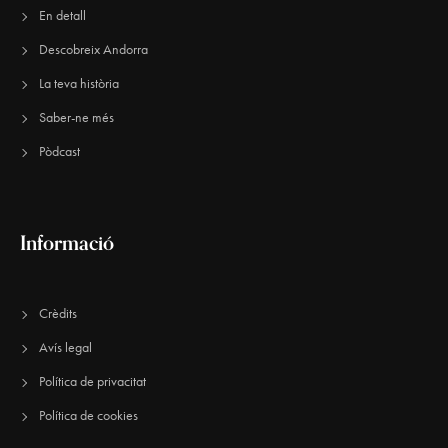
En detall
Descobreix Andorra
La teva història
Saber-ne més
Pòdcast
Informació
Crèdits
Avís legal
Política de privacitat
Política de cookies