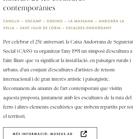
contemporànies
CANILLO – ENCAMP – ORDINO – LA MASSANA – ANDORRA LA
VELLA – SANT JULIÀ DE LÒRIA – ESCALDES-ENGORDANY
Per celebrar el 25è aniversari, la Caixa Andorrana de Seguretat
Social (CASS) va organitzar l’any 1991 un simposi d’escultura a
l’aire lliure que va significar la instal·lació, en paisatges rurals i
urbans, d’un conjunt d’escultures d’artistes de renom
internacional i de gran interès artístic i paisatgístic.
Recomanem als amants de l’art contemporani que visitin
aquesta proposta, juntament amb les escultures de la ruta del
ferro i altres elements escultòrics que trobem repartits per tot
el territori.
MÉS INFORMACIÓ: MUSEUS.AD