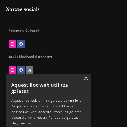
Xarxes socials
Patrimoni Cultural
Arxiu Nacional d’Andorra
×
Biblioteca Nacional d’Andorra
Aquest lloc web utilitza
galetes
Aquest lloc web utilitza galetes per millorar
l'experiència de l'usuari. En utilitzar el
Museus d’Andorra
nostre lloc web, accepteu totes les galetes
d’acord amb la nostra Política de galetes.
Llegir-ne més