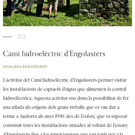
03
Camí hidroelèctric d’Engolasters
ESCALDES-ENGORDANY
L’activitat del Camí hidroelèctric d’Engolasters permet visitar
les instal·lacions de captació d’aigua que alimenten la central
hidroelèctrica. Aquesta activitat ens dona la possibilitat de fer
una ullada als orígens dels grans treballs que es van dur a
terme a Andorra als anys 1930: des de l’esforç que va suposar
construir totes les instal·lacions situades al voltant de l’estany
d’Engolasters fins a les repercussions que van tenir per a la