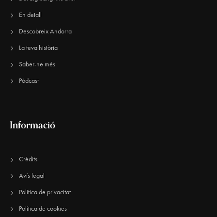
En detall
Descobreix Andorra
La teva història
Saber-ne més
Pòdcast
Informació
Crèdits
Avís legal
Política de privacitat
Política de cookies