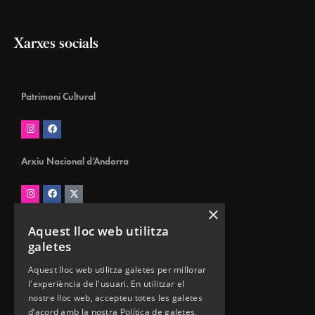
Xarxes socials
Patrimoni Cultural
Arxiu Nacional d’Andorra
×
Biblioteca Nacional d’Andorra
Aquest lloc web utilitza
galetes
Aquest lloc web utilitza galetes per millorar
l'experiència de l'usuari. En utilitzar el
Museus d’Andorra
nostre lloc web, accepteu totes les galetes
d’acord amb la nostra Política de galetes.