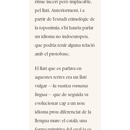
ritme incert però implacable,
pel llatí. Anteriorment, i a
partir de l’estudi etimològic de
la toponímia, s’hi hauria parlat
un idioma no indoeuropeu,
que podria tenir alguna relació
amb el protobasc.
El llatí que es parlava en
aquestes terres era un llatí
vulgar —
la rustica romana
lingua
— que de seguida va
evolucionar cap a un nou
idioma prou diferenciat de la
llengua mare: el català, una
forma primitiva del qual ja es