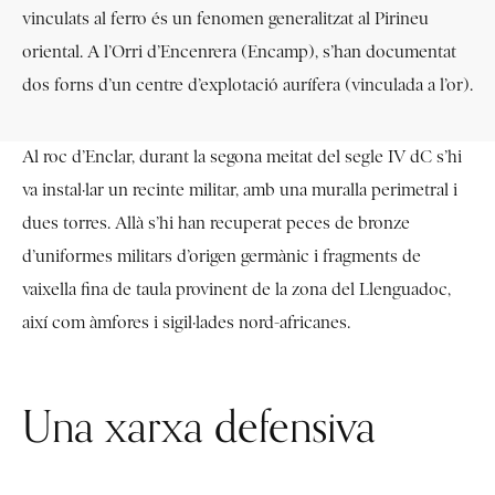
vinculats al ferro és un fenomen generalitzat al Pirineu
oriental. A l’Orri d’Encenrera (Encamp), s’han documentat
dos forns d’un centre d’explotació aurífera (vinculada a l’or).
Al roc d’Enclar, durant la segona meitat del segle IV dC s’hi
va instal·lar un recinte militar, amb una muralla perimetral i
dues torres. Allà s’hi han recuperat peces de bronze
d’uniformes militars d’origen germànic i fragments de
vaixella fina de taula provinent de la zona del Llenguadoc,
així com àmfores i sigil·lades nord-africanes.
Una xarxa defensiva