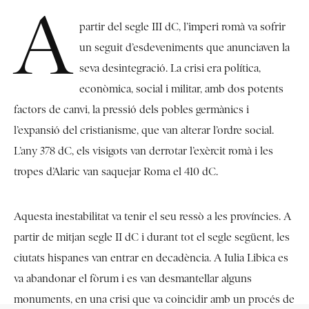
A
partir del segle III dC, l’imperi romà va sofrir
un seguit d’esdeveniments que anunciaven la
seva desintegració. La crisi era política,
econòmica, social i militar, amb dos potents
factors de canvi, la pressió dels pobles germànics i
l’expansió del cristianisme, que van alterar l’ordre social.
L’any 378 dC, els visigots van derrotar l’exèrcit romà i les
tropes d’Alaric van saquejar Roma el 410 dC.
Aquesta inestabilitat va tenir el seu ressò a les províncies. A
partir de mitjan segle II dC i durant tot el segle següent, les
ciutats hispanes van entrar en decadència. A Iulia Libica es
va abandonar el fòrum i es van desmantellar alguns
monuments, en una crisi que va coincidir amb un procés de