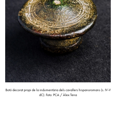
Botó decorat propi de la indumentària dels cavallers hispanoromans (s. IV-V
dC). Foto: PCA / Àlex Tena