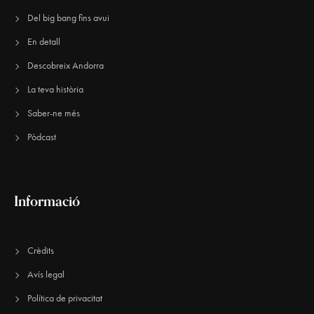
Del big bang fins avui
En detall
Descobreix Andorra
La teva història
Saber-ne més
Pòdcast
Informació
Crèdits
Avís legal
Política de privacitat