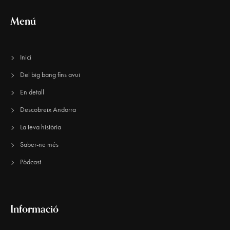
Menú
Inici
Del big bang fins avui
En detall
Descobreix Andorra
La teva història
Saber-ne més
Pòdcast
Informació