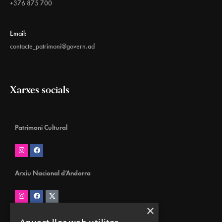
+376 875 700
Email:
contacte_patrimoni@govern.ad
Xarxes socials
Patrimoni Cultural
Arxiu Nacional d’Andorra
×
Biblioteca Nacional d’Andorra