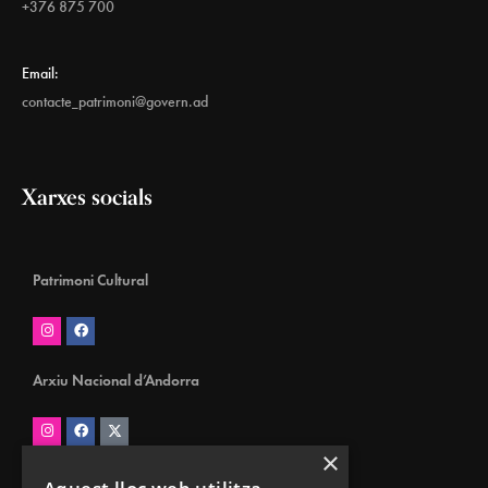
+376 875 700
Email:
contacte_patrimoni@govern.ad
Xarxes socials
Patrimoni Cultural
Arxiu Nacional d’Andorra
×
Biblioteca Nacional d’Andorra