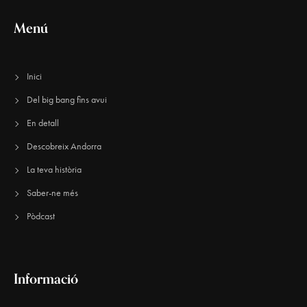
Menú
Inici
Del big bang fins avui
En detall
Descobreix Andorra
La teva història
Saber-ne més
Pòdcast
Informació