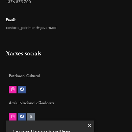
+376 875 700
Email:
contacte_patrimoni@govern.ad
Xarxes socials
Patrimoni Cultural
Arxiu Nacional d’Andorra
×
Biblioteca Nacional d’Andorra