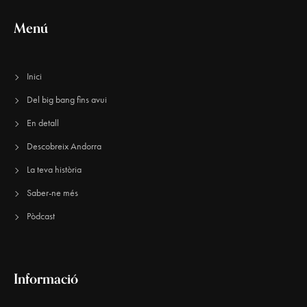
Menú
Inici
Del big bang fins avui
En detall
Descobreix Andorra
La teva història
Saber-ne més
Pòdcast
Informació