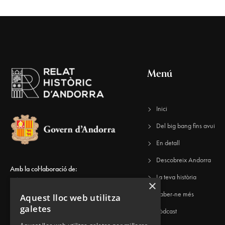
Menú
Inici
Del big bang fins avui
En detall
Descobreix Andorra
Amb la col·laboració de:
La teva història
×
Saber-ne més
Aquest lloc web utilitza
galetes
Pòdcast