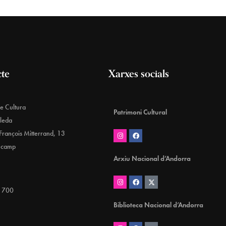
cte
Xarxes socials
de Cultura
Patrimoni Cultural
aleda
François Mitterrand, 13
ncamp
Arxiu Nacional d’Andorra
 700
Biblioteca Nacional d’Andorra