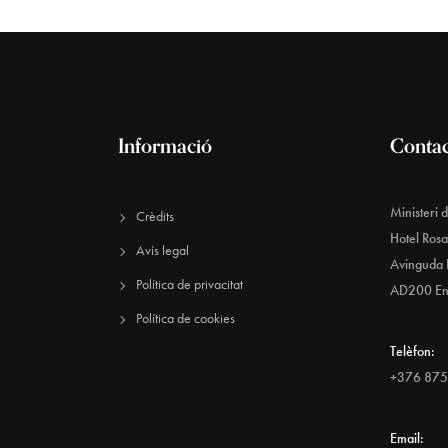
Informació
Conta
Ministeri 
Crèdits
Hotel Ros
Avís legal
Avinguda 
Política de privacitat
AD200 E
Política de cookies
Telèfon:
+376 875
Email: